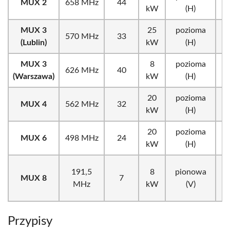
MUX 2
658 MHz
44
d
kW
(H)
MUX 3
25
pozioma
570 MHz
33
d
(Lublin)
kW
(H)
MUX 3
8
pozioma
626 MHz
40
k
(Warszawa)
kW
(H)
20
pozioma
MUX 4
562 MHz
32
d
kW
(H)
20
pozioma
MUX 6
498 MHz
24
d
kW
(H)
191,5
8
pionowa
MUX 8
7
k
MHz
kW
(V)
Przypisy