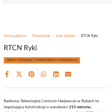
Strona główna
/
Przewodnik
/
Inne obiekty
/
RTCN Ryki
RTCN Ryki
OBIEKTY ZWIĄZANE Z TRANSPORTEM I KOMUNIKACJĄ
Share
Share
Share
Share
Share
Share
on
on
on
on
on
on
Facebook
X
Pinterest
WhatsApp
LinkedIn
Email
(Twitter)
Radiowo-Telewizyjne Centrum Nadawcze w Rykach to
imponująca konstrukcja o wysokości
215 metrów
,