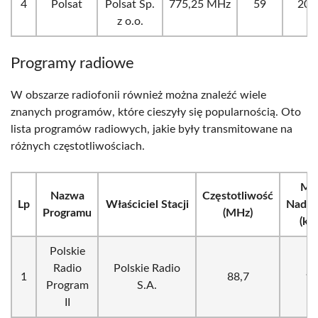
4
Polsat
Polsat Sp.
775,25 MHz
59
200
z o.o.
Programy radiowe
W obszarze radiofonii również można znaleźć wiele
znanych programów, które cieszyły się popularnością. Oto
lista programów radiowych, jakie były transmitowane na
różnych częstotliwościach.
Mo
Nazwa
Częstotliwość
Lp
Właściciel Stacji
Nadaj
Programu
(MHz)
(kW
Polskie
Radio
Polskie Radio
1
88,7
10
Program
S.A.
II