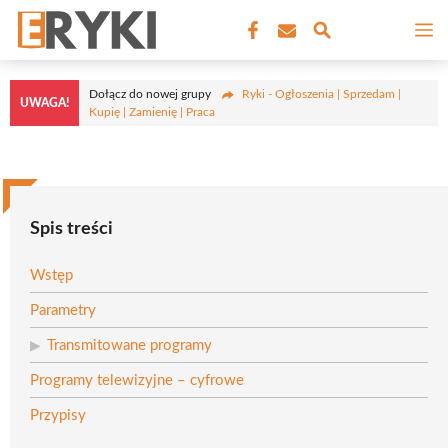
Przejdź
M
do
treści
Dołącz do nowej grupy
Ryki - Ogłoszenia | Sprzedam |
UWAGA!
Kupię | Zamienię | Praca
Spis treści
Wstęp
Parametry
Transmitowane programy
Programy telewizyjne – cyfrowe
Przypisy