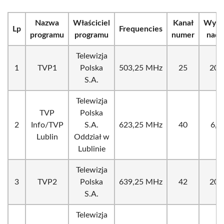
Nazwa
Właściciel
Kanał
Wyda
Lp
Frequencies
programu
programu
numer
nada
Telewizja
1
TVP1
Polska
503,25 MHz
25
200
S.A.
Telewizja
TVP
Polska
2
Info/TVP
S.A.
623,25 MHz
40
6,4
Lublin
Oddział w
Lublinie
Telewizja
3
TVP2
Polska
639,25 MHz
42
200
S.A.
Telewizja