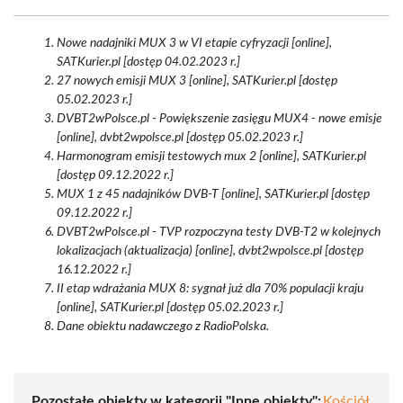
Nowe nadajniki MUX 3 w VI etapie cyfryzacji [online],
SATKurier.pl [dostęp 04.02.2023 r.]
27 nowych emisji MUX 3 [online], SATKurier.pl [dostęp
05.02.2023 r.]
DVBT2wPolsce.pl - Powiększenie zasięgu MUX4 - nowe emisje
[online], dvbt2wpolsce.pl [dostęp 05.02.2023 r.]
Harmonogram emisji testowych mux 2 [online], SATKurier.pl
[dostęp 09.12.2022 r.]
MUX 1 z 45 nadajników DVB-T [online], SATKurier.pl [dostęp
09.12.2022 r.]
DVBT2wPolsce.pl - TVP rozpoczyna testy DVB-T2 w kolejnych
lokalizacjach (aktualizacja) [online], dvbt2wpolsce.pl [dostęp
16.12.2022 r.]
II etap wdrażania MUX 8: sygnał już dla 70% populacji kraju
[online], SATKurier.pl [dostęp 05.02.2023 r.]
Dane obiektu nadawczego z RadioPolska.
Pozostałe obiekty w kategorii "Inne obiekty":
Kościół