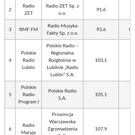
Radio
Radio ZET Sp. z
2
91,6
10
ZET
o.o.
Radio Muzyka
3
RMF FM
93,6
0,
Fakty Sp. z o.o.
Polskie Radio –
Polskie
Regionalna
4
Radio
Rozgłośnia w
103,1
10
Lublin
Lublinie „Radio
Lublin” S.A.
Polskie
Polskie Radio
5
Radio
105,1
10
S.A.
Program I
Prowincja
Warszawska
Radio
6
Zgromadzenia
107,9
10
Maryja