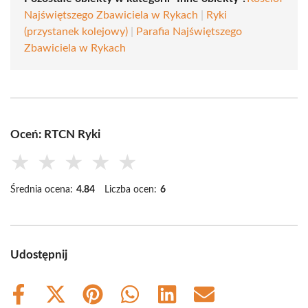
Najświętszego Zbawiciela w Rykach
|
Ryki
(przystanek kolejowy)
|
Parafia Najświętszego
Zbawiciela w Rykach
Oceń: RTCN Ryki
★
★
★
★
★
Średnia ocena:
4.84
Liczba ocen:
6
Udostępnij
Share
Share
Share
Share
Share
Share