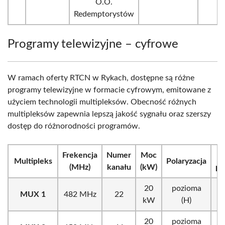
O.O.
Redemptorystów
Programy telewizyjne – cyfrowe
W ramach oferty RTCN w Rykach, dostępne są różne
programy telewizyjne w formacie cyfrowym, emitowane z
użyciem technologii multipleksów. Obecność różnych
multipleksów zapewnia lepszą jakość sygnału oraz szerszy
dostęp do różnorodności programów.
Frekencja
Numer
Moc
Multipleks
Polaryzacja
(MHz)
kanału
(kW)
pr
20
pozioma
MUX 1
482 MHz
22
d
kW
(H)
20
pozioma