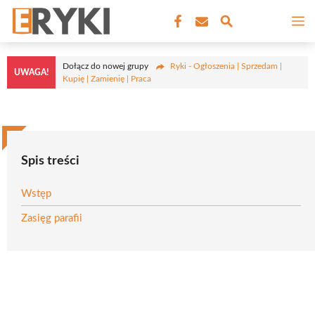
Przejdź
M
do
treści
Dołącz do nowej grupy
Ryki - Ogłoszenia | Sprzedam |
UWAGA!
Kupię | Zamienię | Praca
Spis treści
Wstęp
Zasięg parafii