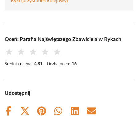
Ryki (przystanek kolejowy)
Oceń: Parafia Najświętszego Zbawiciela w Rykach
★
★
★
★
★
Średnia ocena:
4.81
Liczba ocen:
16
Udostępnij
Share
Share
Share
Share
Share
Share
on
on
on
on
on
on
Facebook
X
Pinterest
WhatsApp
LinkedIn
Email
(Twitter)