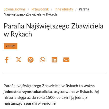
Strona główna
/
Przewodnik
/
Inne obiekty
/
Parafia
Najświętszego Zbawiciela w Rykach
Parafia Najświętszego Zbawiciela
w Rykach
ZBORY
Share
Share
Share
Share
Share
Share
on
on
on
on
on
on
Facebook
X
Pinterest
WhatsApp
LinkedIn
Email
(Twitter)
Parafia Najświętszego Zbawiciela w Rykach to
ważna
jednostka rzymskokatolicka
, usytuowana w Rykach. Jej
historia sięga aż do roku 1500, co czyni ją jedną z
najstarszych parafii
w regionie.