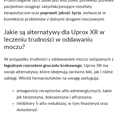
Przestrzeganie tych zasad jest kluczowe, ponieważ pozwala
pacjentom osiągnąć satysfakcjonujące rezultaty
terapeutyczne oraz
poprawić jakość życia
, zwłaszcza w
kontekście problemów z dolnymi drogami moczowymi.
Jakie są alternatywy dla Uprox XR w
leczeniu trudności w oddawaniu
moczu?
W przypadku trudności z oddawaniem moczu związanych z
łagodnym rozrostem gruczołu krokowego
, Uprox XR ma
swoje alternatywy, które obejmują zarówno leki, jak i różne
zabiegi. Wśród farmaceutyków na uwagę zasługują:
antagonisty receptorów alfa-adrenergicznych, takie
jak terazosyna, doksazosyna i alfuzosyna,
inhibitory 5-alfa-reduktazy, w tym finasteryd oraz
dutasteryd.