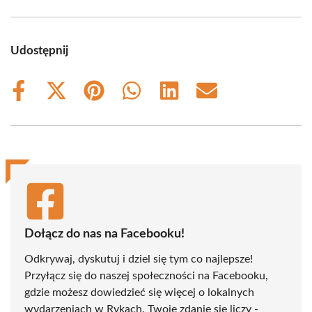
Udostępnij
Share
Share
Share
Share
Share
Share
on
on
on
on
on
on
Facebook
X
Pinterest
WhatsApp
LinkedIn
Email
(Twitter)
Dołącz do nas na Facebooku!
Odkrywaj, dyskutuj i dziel się tym co najlepsze!
Przyłącz się do naszej społeczności na Facebooku,
gdzie możesz dowiedzieć się więcej o lokalnych
wydarzeniach w Rykach. Twoje zdanie się liczy -