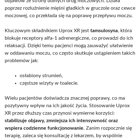
objawów ze strony dolnych dróg moczowych. Działa
poprzez rozluźnienie mięśni gładkich w gruczole oraz cewce
moczowej, co przekłada się na poprawę przepływu moczu.
Kluczowym składnikiem Uprox XR jest
tamsulosyna
, która
blokuje receptory alfa-1 adrenergiczne, co prowadzi do ich
relaksacji. Dzięki temu pacjenci mogą zauważyć ułatwienie
w oddawaniu moczu, co często skutkuje ustąpieniem takich
problemów jak:
osłabiony strumień,
częstsze wizyty w toalecie.
Wielu pacjentów doświadcza znacznej poprawy, co ma
pozytywny wpływ na ich jakość życia. Stosowanie Uprox
XR przez dłuższy czas przynosi wymierne korzyści:
stabilizuje objawy, zmniejsza ich intensywność oraz
wspiera codzienne funkcjonowanie
. Zanim rozpocznie się
terapię, zaleca się konsultację z lekarzem, by wspólnie