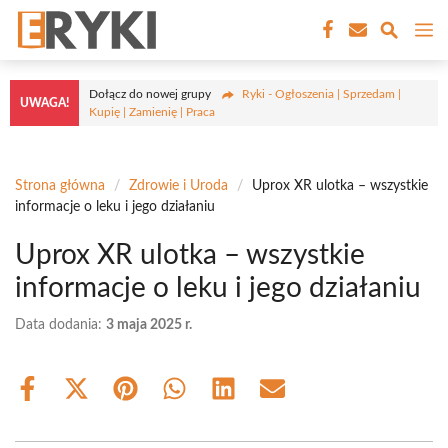
Przejdź
M
do
treści
Dołącz do nowej grupy
Ryki - Ogłoszenia | Sprzedam |
UWAGA!
Kupię | Zamienię | Praca
Strona główna
/
Zdrowie i Uroda
/
Uprox XR ulotka – wszystkie
informacje o leku i jego działaniu
Uprox XR ulotka – wszystkie
informacje o leku i jego działaniu
Data dodania:
3 maja 2025 r.
Share
Share
Share
Share
Share
Share
on
on
on
on
on
on
Facebook
X
Pinterest
WhatsApp
LinkedIn
Email
(Twitter)