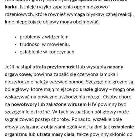
karku
, istnieje ryzyko zapalenia opon mózgowo-
rdzeniowych, które również wymaga błyskawicznej reakcji.
Inne niepokojące objawy mogą obejmować:
problemy z widzeniem,
trudności w mówieniu,
osłabienie w kończynach.
Jeśli nastąpi
utrata przytomności
lub wystąpią
napady
drgawkowe
, powinna zapalić się czerwona lampka i
niezwłocznie należy wezwać pomoc. Szczególnie groźne są
bóle głowy, które mają miejsce po
urazie głowy
– mogą one
wskazywać na poważne uszkodzenia mózgu. Osoby chore
na
nowotwory
lub zakażone
wirusem HIV
powinny być
szczególnie ostrożne. W tych sytuacjach ból głowy może
sygnalizować postęp choroby. Ponadto, wszelkie bóle
głowy związane z objawami ogólnymi, takimi jak
osłabienie
organizmu
lub
utrata masy ciała
, także powinny skłonić do