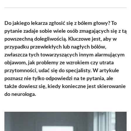
Facebook
X
Pinterest
WhatsApp
LinkedIn
Email
(Twitter)
Do jakiego lekarza zgłosić się z bólem głowy? To
pytanie zadaje sobie wiele osób zmagających się z tą
powszechną dolegliwością. Kluczowe jest, aby w
przypadku przewlekłych lub nagłych bólów,
zwłaszcza tych towarzyszących innym alarmującym
objawom, jak problemy ze wzrokiem czy utrata
przytomności, udać się do specjalisty. W artykule
poznasz nie tylko odpowiedzi na te pytania, ale
także dowiesz się, kiedy konieczne jest skierowanie
do neurologa.