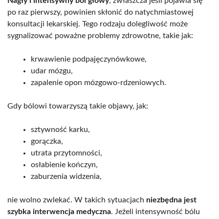
Nagły i intensywny ból głowy
, zwłaszcza jeśli pojawia się
po raz pierwszy, powinien skłonić do natychmiastowej
konsultacji lekarskiej. Tego rodzaju dolegliwość może
sygnalizować poważne problemy zdrowotne, takie jak:
krwawienie podpajęczynówkowe,
udar mózgu,
zapalenie opon mózgowo-rdzeniowych.
Gdy bólowi towarzyszą takie objawy, jak:
sztywność karku,
gorączka,
utrata przytomności,
osłabienie kończyn,
zaburzenia widzenia,
nie wolno zwlekać. W takich sytuacjach
niezbędna jest
szybka interwencja medyczna
. Jeżeli intensywność bólu