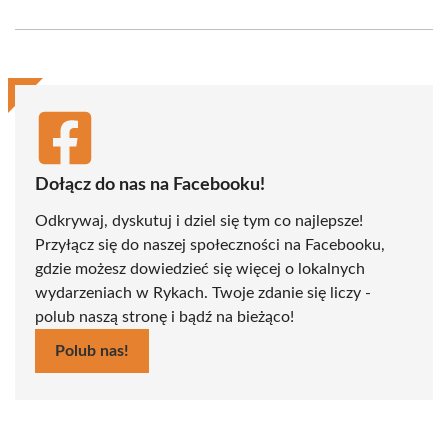
on
on
on
on
on
on
Facebook
X
Pinterest
WhatsApp
LinkedIn
Email
(Twitter)
Dołącz do nas na Facebooku!
Odkrywaj, dyskutuj i dziel się tym co najlepsze!
Przyłącz się do naszej społeczności na Facebooku,
gdzie możesz dowiedzieć się więcej o lokalnych
wydarzeniach w Rykach. Twoje zdanie się liczy -
polub naszą stronę i bądź na bieżąco!
Polub nas!