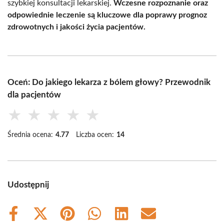
szybkiej konsultacji lekarskiej.
Wczesne rozpoznanie oraz
odpowiednie leczenie są kluczowe dla poprawy prognoz
zdrowotnych i jakości życia pacjentów.
Oceń: Do jakiego lekarza z bólem głowy? Przewodnik
dla pacjentów
★
★
★
★
★
Średnia ocena:
4.77
Liczba ocen:
14
Udostępnij
Share
Share
Share
Share
Share
Share