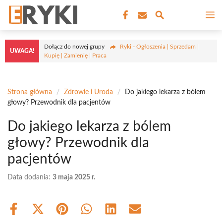
Przejdź
M
do
treści
Dołącz do nowej grupy
Ryki - Ogłoszenia | Sprzedam |
UWAGA!
Kupię | Zamienię | Praca
Strona główna
/
Zdrowie i Uroda
/
Do jakiego lekarza z bólem
głowy? Przewodnik dla pacjentów
Do jakiego lekarza z bólem
głowy? Przewodnik dla
pacjentów
Data dodania:
3 maja 2025 r.
Share
Share
Share
Share
Share
Share
on
on
on
on
on
on