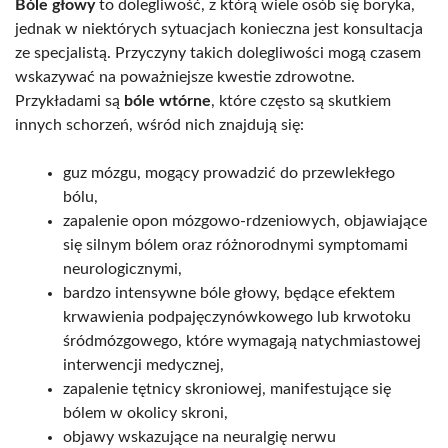
Bóle głowy
to dolegliwość, z którą wiele osób się boryka,
jednak w niektórych sytuacjach konieczna jest konsultacja
ze specjalistą. Przyczyny takich dolegliwości mogą czasem
wskazywać na poważniejsze kwestie zdrowotne.
Przykładami są
bóle wtórne
, które często są skutkiem
innych schorzeń, wśród nich znajdują się:
guz mózgu, mogący prowadzić do przewlekłego
bólu,
zapalenie opon mózgowo-rdzeniowych, objawiające
się silnym bólem oraz różnorodnymi symptomami
neurologicznymi,
bardzo intensywne bóle głowy, będące efektem
krwawienia podpajęczynówkowego lub krwotoku
śródmózgowego, które wymagają natychmiastowej
interwencji medycznej,
zapalenie tętnicy skroniowej, manifestujące się
bólem w okolicy skroni,
objawy wskazujące na neuralgię nerwu