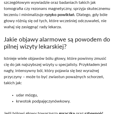
szczegółowym wywiadzie oraz badaniach takich jak
tomografia czy rezonans magnetyczny, sprzyja skutecznemu
leczeniu i minimalizuje
ryzyko powikłań
. Dlatego, gdy bóle
głowy różnią się od tych, które wcześniej odczuwałeś, nie
wahaj się zasięgnąć rady lekarza.
Jakie objawy alarmowe są powodem do
pilnej wizyty lekarskiej?
Istnieje wiele objawów bólu głowy, które powinny zmusić
cię do jak najszybszej wizyty u specjalisty. Przykładem jest
nagły, intensywny ból, który pojawia się bez wyraźnej
przyczyny – może to być zwiastun poważnych schorzeń,
takich jak:
udar mózgu,
krwotok podpajęczynówkowy.
Jeśli bólowi głowy towarzyszą
gorączka
oraz
sztywność