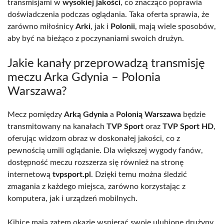
transmisjami w
wysokiej jakości
, co znacząco poprawia
doświadczenia podczas oglądania. Taka oferta sprawia, że
zarówno miłośnicy
Arki
, jak i
Polonii
, mają wiele sposobów,
aby być na bieżąco z poczynaniami swoich drużyn.
Jakie kanały przeprowadzą transmisję
meczu Arka Gdynia – Polonia
Warszawa?
Mecz pomiędzy
Arką Gdynia
a
Polonią Warszawa
będzie
transmitowany na kanałach
TVP Sport
oraz
TVP Sport HD
,
oferując widzom obraz w doskonałej jakości, co z
pewnością umili oglądanie. Dla większej wygody fanów,
dostępność meczu rozszerza się również na stronę
internetową
tvpsport.pl
. Dzięki temu można śledzić
zmagania z każdego miejsca, zarówno korzystając z
komputera, jak i urządzeń mobilnych.
Kibice mają zatem okazję wspierać swoje ulubione drużyny