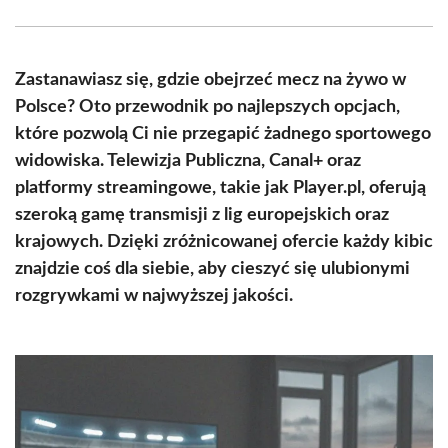
Facebook
X
Pinterest
WhatsApp
LinkedIn
Email
(Twitter)
Zastanawiasz się, gdzie obejrzeć mecz na żywo w
Polsce? Oto przewodnik po najlepszych opcjach,
które pozwolą Ci nie przegapić żadnego sportowego
widowiska. Telewizja Publiczna, Canal+ oraz
platformy streamingowe, takie jak Player.pl, oferują
szeroką gamę transmisji z lig europejskich oraz
krajowych. Dzięki zróżnicowanej ofercie każdy kibic
znajdzie coś dla siebie, aby cieszyć się ulubionymi
rozgrywkami w najwyższej jakości.