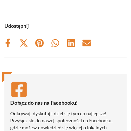
Udostępnij
Share
Share
Share
Share
Share
Share
on
on
on
on
on
on
Facebook
X
Pinterest
WhatsApp
LinkedIn
Email
(Twitter)
Dołącz do nas na Facebooku!
Odkrywaj, dyskutuj i dziel się tym co najlepsze!
Przyłącz się do naszej społeczności na Facebooku,
gdzie możesz dowiedzieć się więcej o lokalnych