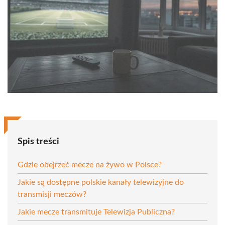
Spis treści
Gdzie obejrzeć mecze na żywo w Polsce?
Jakie są dostępne polskie kanały telewizyjne do
transmisji meczów?
Jakie mecze transmituje Telewizja Publiczna?