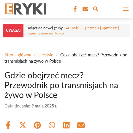
Przejdź
M
do
treści
Dołącz do nowej grupy
Ryki - Ogłoszenia | Sprzedam |
UWAGA!
Kupię | Zamienię | Praca
Strona główna
/
Lifestyle
/
Gdzie obejrzeć mecz? Przewodnik po
transmisjach na żywo w Polsce
Gdzie obejrzeć mecz?
Przewodnik po transmisjach na
żywo w Polsce
Data dodania:
9 maja 2025 r.
Share
Share
Share
Share
Share
Share
on
on
on
on
on
on