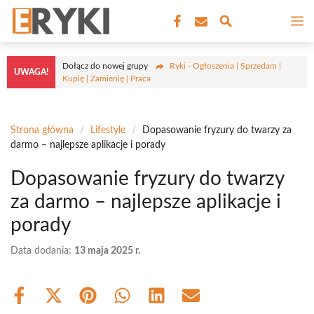
Przejdź
M
do
treści
Dołącz do nowej grupy
Ryki - Ogłoszenia | Sprzedam |
UWAGA!
Kupię | Zamienię | Praca
Strona główna
/
Lifestyle
/
Dopasowanie fryzury do twarzy za
darmo – najlepsze aplikacje i porady
Dopasowanie fryzury do twarzy
za darmo – najlepsze aplikacje i
porady
Data dodania:
13 maja 2025 r.
Share
Share
Share
Share
Share
Share
on
on
on
on
on
on