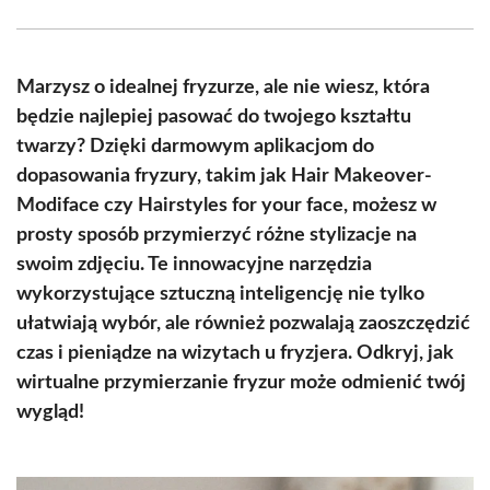
Facebook
X
Pinterest
WhatsApp
LinkedIn
Email
(Twitter)
Marzysz o idealnej fryzurze, ale nie wiesz, która
będzie najlepiej pasować do twojego kształtu
twarzy? Dzięki darmowym aplikacjom do
dopasowania fryzury, takim jak Hair Makeover-
Modiface czy Hairstyles for your face, możesz w
prosty sposób przymierzyć różne stylizacje na
swoim zdjęciu. Te innowacyjne narzędzia
wykorzystujące sztuczną inteligencję nie tylko
ułatwiają wybór, ale również pozwalają zaoszczędzić
czas i pieniądze na wizytach u fryzjera. Odkryj, jak
wirtualne przymierzanie fryzur może odmienić twój
wygląd!