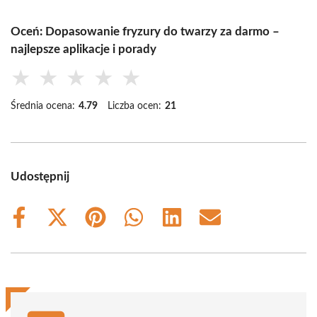
Oceń: Dopasowanie fryzury do twarzy za darmo –
najlepsze aplikacje i porady
★
★
★
★
★
Średnia ocena:
4.79
Liczba ocen:
21
Udostępnij
Share
Share
Share
Share
Share
Share
on
on
on
on
on
on
Facebook
X
Pinterest
WhatsApp
LinkedIn
Email
(Twitter)