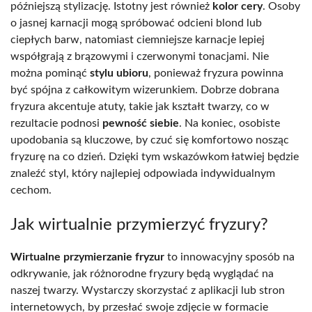
późniejszą stylizację. Istotny jest również
kolor cery
. Osoby
o jasnej karnacji mogą spróbować odcieni blond lub
ciepłych barw, natomiast ciemniejsze karnacje lepiej
współgrają z brązowymi i czerwonymi tonacjami. Nie
można pominąć
stylu ubioru
, ponieważ fryzura powinna
być spójna z całkowitym wizerunkiem. Dobrze dobrana
fryzura akcentuje atuty, takie jak kształt twarzy, co w
rezultacie podnosi
pewność siebie
. Na koniec, osobiste
upodobania są kluczowe, by czuć się komfortowo nosząc
fryzurę na co dzień. Dzięki tym wskazówkom łatwiej będzie
znaleźć styl, który najlepiej odpowiada indywidualnym
cechom.
Jak wirtualnie przymierzyć fryzury?
Wirtualne przymierzanie fryzur
to innowacyjny sposób na
odkrywanie, jak różnorodne fryzury będą wyglądać na
naszej twarzy. Wystarczy skorzystać z aplikacji lub stron
internetowych, by przesłać swoje zdjęcie w formacie