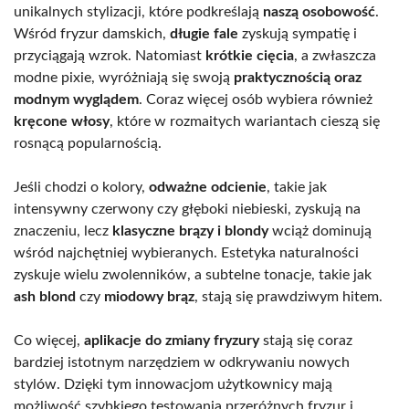
unikalnych stylizacji, które podkreślają
naszą osobowość
.
Wśród fryzur damskich,
długie fale
zyskują sympatię i
przyciągają wzrok. Natomiast
krótkie cięcia
, a zwłaszcza
modne pixie, wyróżniają się swoją
praktycznością oraz
modnym wyglądem
. Coraz więcej osób wybiera również
kręcone włosy
, które w rozmaitych wariantach cieszą się
rosnącą popularnością.
Jeśli chodzi o kolory,
odważne odcienie
, takie jak
intensywny czerwony czy głęboki niebieski, zyskują na
znaczeniu, lecz
klasyczne brązy i blondy
wciąż dominują
wśród najchętniej wybieranych. Estetyka naturalności
zyskuje wielu zwolenników, a subtelne tonacje, takie jak
ash blond
czy
miodowy brąz
, stają się prawdziwym hitem.
Co więcej,
aplikacje do zmiany fryzury
stają się coraz
bardziej istotnym narzędziem w odkrywaniu nowych
stylów. Dzięki tym innowacjom użytkownicy mają
możliwość szybkiego testowania przeróżnych fryzur i