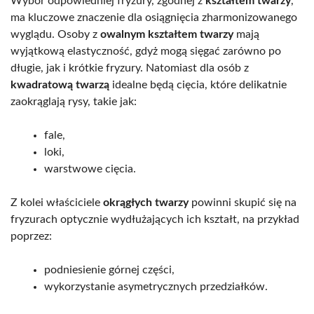
Wybór odpowiedniej fryzury, zgodnej z
kształtem twarzy
,
ma kluczowe znaczenie dla osiągnięcia zharmonizowanego
wyglądu. Osoby z
owalnym kształtem twarzy
mają
wyjątkową elastyczność, gdyż mogą sięgać zarówno po
długie, jak i krótkie fryzury. Natomiast dla osób z
kwadratową twarzą
idealne będą cięcia, które delikatnie
zaokrąglają rysy, takie jak:
fale,
loki,
warstwowe cięcia.
Z kolei właściciele
okrągłych twarzy
powinni skupić się na
fryzurach optycznie wydłużających ich kształt, na przykład
poprzez:
podniesienie górnej części,
wykorzystanie asymetrycznych przedziałków.