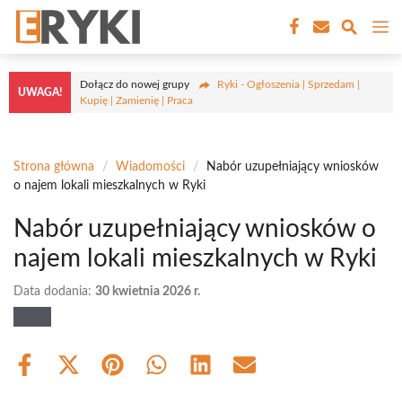
Przejdź
M
do
treści
Dołącz do nowej grupy
Ryki - Ogłoszenia | Sprzedam |
UWAGA!
Kupię | Zamienię | Praca
Strona główna
/
Wiadomości
/
Nabór uzupełniający wniosków
o najem lokali mieszkalnych w Ryki
Nabór uzupełniający wniosków o
najem lokali mieszkalnych w Ryki
Data dodania:
30 kwietnia 2026 r.
Share
Share
Share
Share
Share
Share
on
on
on
on
on
on
Facebook
X
Pinterest
WhatsApp
LinkedIn
Email