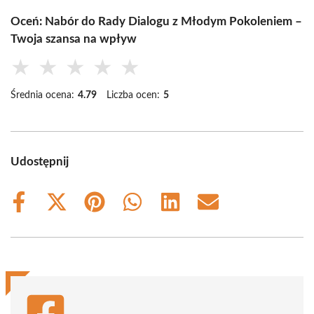
Oceń: Nabór do Rady Dialogu z Młodym Pokoleniem –
Twoja szansa na wpływ
★
★
★
★
★
Średnia ocena:
4.79
Liczba ocen:
5
Udostępnij
Share
Share
Share
Share
Share
Share
on
on
on
on
on
on
Facebook
X
Pinterest
WhatsApp
LinkedIn
Email
(Twitter)