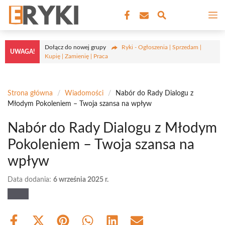
Przejdź
M
do
treści
Dołącz do nowej grupy
Ryki - Ogłoszenia | Sprzedam |
UWAGA!
Kupię | Zamienię | Praca
Strona główna
/
Wiadomości
/
Nabór do Rady Dialogu z
Młodym Pokoleniem – Twoja szansa na wpływ
Nabór do Rady Dialogu z Młodym
Pokoleniem – Twoja szansa na
wpływ
Data dodania:
6 września 2025 r.
Share
Share
Share
Share
Share
Share