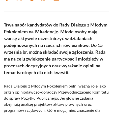
on
on
on
on
on
on
Facebook
X
Pinterest
WhatsApp
LinkedIn
Email
(Twitter)
Trwa nabór kandydatów do Rady Dialogu z Młodym
Pokoleniem na IV kadencję. Młode osoby mają
szansę aktywnie uczestniczyć w działaniach
podejmowanych na rzecz ich rówieśników. Do 15
września br. można składać swoje zgłoszenia. Rada
ma na celu zwiększenie partycypacji młodzieży w
procesach decyzyjnych oraz wyrażanie opinii na
temat istotnych dla nich kwestii.
Rada Dialogu z Młodym Pokoleniem pełni ważną rolę jako
organ opiniodawczo-doradczy Przewodniczącego Komitetu
do spraw Pożytku Publicznego. Jej główne zadania
obejmują analizę projektów aktów prawnych oraz
programów rządowych, które mogą mieć znaczenie dla