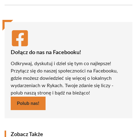
Facebook
X
Pinterest
WhatsApp
LinkedIn
Email
(Twitter)
Dołącz do nas na Facebooku!
Odkrywaj, dyskutuj i dziel się tym co najlepsze!
Przyłącz się do naszej społeczności na Facebooku,
gdzie możesz dowiedzieć się więcej o lokalnych
wydarzeniach w Rykach. Twoje zdanie się liczy -
polub naszą stronę i bądź na bieżąco!
Polub nas!
Zobacz Także