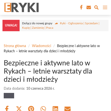
Przejdź
M
do
treści
Dołącz do nowej grupy
Ryki - Ogłoszenia | Sprzedam |
UWAGA!
Kupię | Zamienię | Praca
Strona główna
/
Wiadomości
/
Bezpieczne i aktywne lato w
Rykach – letnie warsztaty dla dzieci i młodzieży
Bezpieczne i aktywne lato w
Rykach – letnie warsztaty dla
dzieci i młodzieży
Data dodania:
10 czerwca 2026 r.
Share
Share
Share
Share
Share
Share