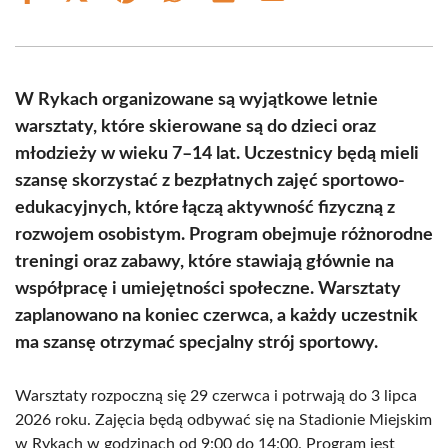
on
on
on
on
on
on
Facebook
X
Pinterest
WhatsApp
LinkedIn
Email
(Twitter)
W Rykach organizowane są wyjątkowe letnie
warsztaty, które skierowane są do dzieci oraz
młodzieży w wieku 7–14 lat. Uczestnicy będą mieli
szansę skorzystać z bezpłatnych zajęć sportowo-
edukacyjnych, które łączą aktywność fizyczną z
rozwojem osobistym. Program obejmuje różnorodne
treningi oraz zabawy, które stawiają głównie na
współpracę i umiejętności społeczne. Warsztaty
zaplanowano na koniec czerwca, a każdy uczestnik
ma szansę otrzymać specjalny strój sportowy.
Warsztaty rozpoczną się 29 czerwca i potrwają do 3 lipca
2026 roku. Zajęcia będą odbywać się na Stadionie Miejskim
w Rykach w godzinach od 9:00 do 14:00. Program jest