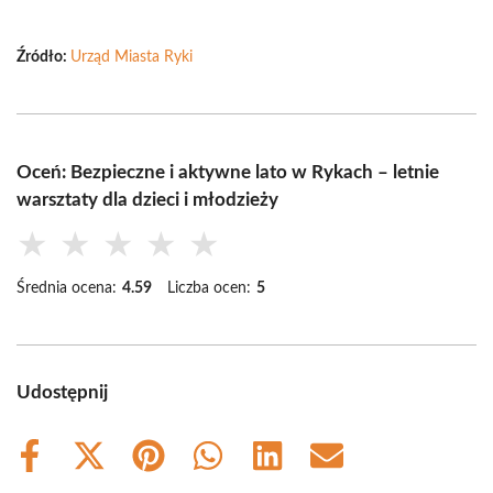
Źródło:
Urząd Miasta Ryki
Oceń: Bezpieczne i aktywne lato w Rykach – letnie
warsztaty dla dzieci i młodzieży
★
★
★
★
★
Średnia ocena:
4.59
Liczba ocen:
5
Udostępnij
Share
Share
Share
Share
Share
Share
on
on
on
on
on
on