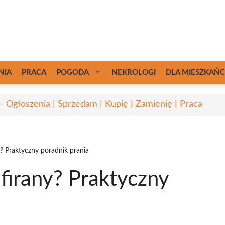
NIA
PRACA
POGODA
NEKROLOGI
DLA MIESZKAŃ
 - Ogłoszenia | Sprzedam | Kupię | Zamienię | Praca
y? Praktyczny poradnik prania
 firany? Praktyczny