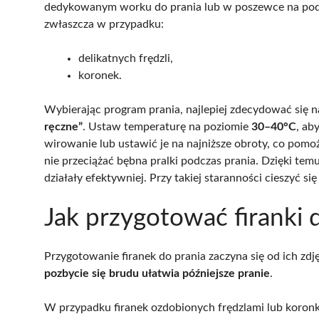
dedykowanym worku do prania lub w poszewce na podus
zwłaszcza w przypadku:
delikatnych frędzli,
koronek.
Wybierając program prania, najlepiej zdecydować się n
ręczne”
. Ustaw temperaturę na poziomie
30–40°C
, ab
wirowanie lub ustawić je na najniższe obroty, co pomo
nie przeciążać bębna pralki podczas prania. Dzięki tem
działały efektywniej. Przy takiej staranności cieszyć s
Jak przygotować firanki 
Przygotowanie firanek do prania zaczyna się od ich zdję
pozbycie się brudu ułatwia późniejsze pranie
.
W przypadku firanek ozdobionych frędzlami lub koronka