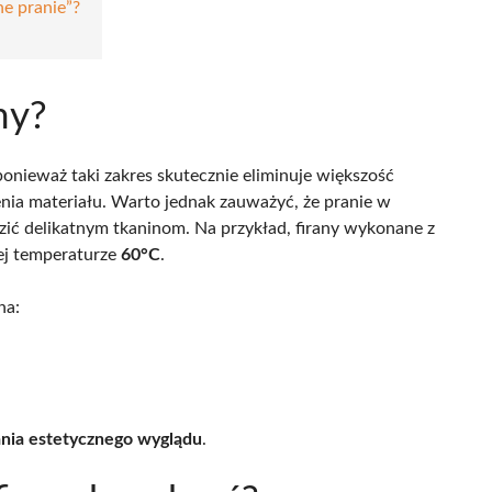
ne pranie”?
ny?
 ponieważ taki zakres skutecznie eliminuje większość
nia materiału. Warto jednak zauważyć, że pranie w
zić delikatnym tkaninom. Na przykład, firany wykonane z
ej temperaturze
60°C
.
na:
nia estetycznego wyglądu
.