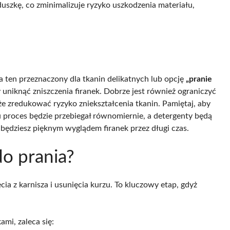
zkę, co zminimalizuje ryzyko uszkodzenia materiału,
a ten przeznaczony dla tkanin delikatnych lub opcję
„pranie
y uniknąć zniszczenia firanek. Dobrze jest również ograniczyć
że zredukować ryzyko zniekształcenia tkanin. Pamiętaj, aby
u proces będzie przebiegał równomiernie, a detergenty będą
ię będziesz pięknym wyglądem firanek przez długi czas.
do prania?
cia z karnisza i usunięcia kurzu. To kluczowy etap, gdyż
mi, zaleca się: