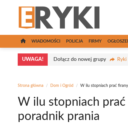
Przejdź
do
treści
WIADOMOŚCI
POLICJA
FIRMY
OGŁOSZE
UWAGA!
Dołącz do nowej grupy
Ryki
Strona główna
/
Dom i Ogród
/
W ilu stopniach prać firan
W ilu stopniach prać
poradnik prania