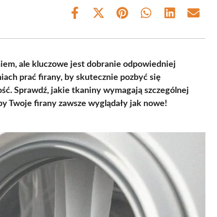
Share
Share
Share
Share
Share
Share
on
on
on
on
on
on
Facebook
X
Pinterest
WhatsApp
LinkedIn
Email
(Twitter)
iem, ale kluczowe jest dobranie odpowiedniej
iach prać firany, by skutecznie pozbyć się
ość. Sprawdź, jakie tkaniny wymagają szczególnej
 aby Twoje firany zawsze wyglądały jak nowe!