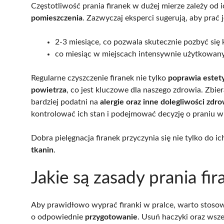
Częstotliwość prania firanek w dużej mierze zależy od 
pomieszczenia
. Zazwyczaj eksperci sugerują, aby prać j
2-3 miesiące, co pozwala skutecznie pozbyć się 
co miesiąc w miejscach intensywnie użytkowan
Regularne czyszczenie firanek nie tylko
poprawia estet
powietrza
, co jest kluczowe dla naszego zdrowia. Zbie
bardziej podatni na
alergie oraz inne dolegliwości zdr
kontrolować ich stan i podejmować decyzję o praniu
Dobra pielęgnacja firanek przyczynia się nie tylko do i
tkanin
.
Jakie są zasady prania fi
Aby prawidłowo wyprać firanki w pralce, warto stoso
o odpowiednie
przygotowanie
. Usuń haczyki oraz wsze