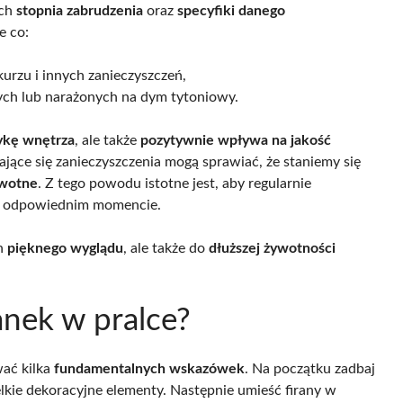
ich
stopnia zabrudzenia
oraz
specyfiki danego
e co:
kurzu i innych zanieczyszczeń,
ych lub narażonych na dym tytoniowy.
ykę wnętrza
, ale także
pozytywnie wpływa na jakość
rające się zanieczyszczenia mogą sprawiać, że staniemy się
owotne
. Z tego powodu istotne jest, aby regularnie
 w odpowiednim momencie.
ch
pięknego wyglądu
, ale także do
dłuższej żywotności
ranek w pralce?
wać kilka
fundamentalnych wskazówek
. Na początku zadbaj
lkie dekoracyjne elementy. Następnie umieść firany w