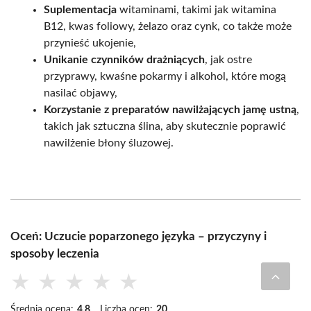
Suplementacja
witaminami, takimi jak witamina
B12, kwas foliowy, żelazo oraz cynk, co także może
przynieść ukojenie,
Unikanie czynników drażniących
, jak ostre
przyprawy, kwaśne pokarmy i alkohol, które mogą
nasilać objawy,
Korzystanie z preparatów nawilżających jamę ustną
,
takich jak sztuczna ślina, aby skutecznie poprawić
nawilżenie błony śluzowej.
Oceń: Uczucie poparzonego języka – przyczyny i
sposoby leczenia
★
★
★
★
★
Średnia ocena:
4.8
Liczba ocen:
20