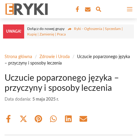
Przejdź
M
do
treści
Dołącz do nowej grupy
Ryki - Ogłoszenia | Sprzedam |
UWAGA!
Kupię | Zamienię | Praca
Strona główna
/
Zdrowie i Uroda
/
Uczucie poparzonego języka
– przyczyny i sposoby leczenia
Uczucie poparzonego języka –
przyczyny i sposoby leczenia
Data dodania:
5 maja 2025 r.
Share
Share
Share
Share
Share
Share
on
on
on
on
on
on
Facebook
X
Pinterest
WhatsApp
LinkedIn
Email
(Twitter)