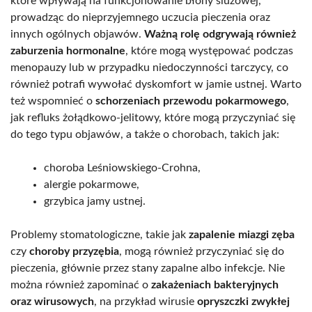
które wpływają na funkcjonowanie błony śluzowej,
prowadząc do nieprzyjemnego uczucia pieczenia oraz
innych ogólnych objawów.
Ważną rolę odgrywają również
zaburzenia hormonalne
, które mogą występować podczas
menopauzy lub w przypadku niedoczynności tarczycy, co
również potrafi wywołać dyskomfort w jamie ustnej. Warto
też wspomnieć o
schorzeniach przewodu pokarmowego
,
jak refluks żołądkowo-jelitowy, które mogą przyczyniać się
do tego typu objawów, a także o chorobach, takich jak:
choroba Leśniowskiego-Crohna,
alergie pokarmowe,
grzybica jamy ustnej.
Problemy stomatologiczne, takie jak
zapalenie miazgi zęba
czy
choroby przyzębia
, mogą również przyczyniać się do
pieczenia, głównie przez stany zapalne albo infekcje. Nie
można również zapominać o
zakażeniach bakteryjnych
oraz wirusowych
, na przykład wirusie
opryszczki zwykłej