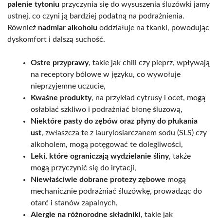
palenie tytoniu
przyczynia się do wysuszenia śluzówki jamy
ustnej, co czyni ją bardziej podatną na podrażnienia.
Również
nadmiar alkoholu
oddziałuje na tkanki, powodując
dyskomfort i dalszą suchość.
Ostre przyprawy
, takie jak chili czy pieprz, wpływają
na receptory bólowe w języku, co wywołuje
nieprzyjemne uczucie,
Kwaśne produkty
, na przykład cytrusy i ocet, mogą
osłabiać szkliwo i podrażniać błonę śluzową,
Niektóre pasty do zębów oraz płyny do płukania
ust
, zwłaszcza te z laurylosiarczanem sodu (SLS) czy
alkoholem, mogą potęgować te dolegliwości,
Leki, które ograniczają wydzielanie śliny
, także
mogą przyczynić się do irytacji,
Niewłaściwie dobrane protezy zębowe
mogą
mechanicznie podrażniać śluzówkę, prowadząc do
otarć i stanów zapalnych,
Alergie na różnorodne składniki
, takie jak