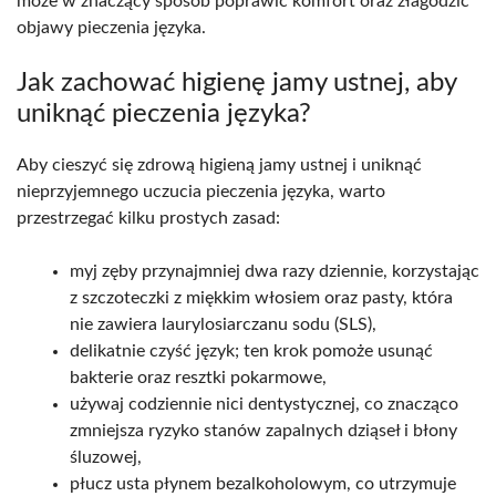
może w znaczący sposób poprawić komfort oraz złagodzić
objawy pieczenia języka.
Jak zachować higienę jamy ustnej, aby
uniknąć pieczenia języka?
Aby cieszyć się zdrową higieną jamy ustnej i uniknąć
nieprzyjemnego uczucia pieczenia języka, warto
przestrzegać kilku prostych zasad:
myj zęby przynajmniej dwa razy dziennie, korzystając
z szczoteczki z miękkim włosiem oraz pasty, która
nie zawiera laurylosiarczanu sodu (SLS),
delikatnie czyść język; ten krok pomoże usunąć
bakterie oraz resztki pokarmowe,
używaj codziennie nici dentystycznej, co znacząco
zmniejsza ryzyko stanów zapalnych dziąseł i błony
śluzowej,
płucz usta płynem bezalkoholowym, co utrzymuje