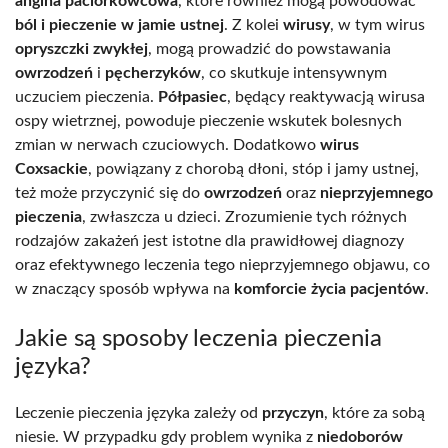
angina paciorkowcowa
, które również mogą powodować
ból i pieczenie w jamie ustnej
. Z kolei
wirusy
, w tym wirus
opryszczki zwykłej
, mogą prowadzić do powstawania
owrzodzeń
i
pęcherzyków
, co skutkuje intensywnym
uczuciem pieczenia.
Półpasiec
, będący reaktywacją wirusa
ospy wietrznej, powoduje pieczenie wskutek bolesnych
zmian w nerwach czuciowych. Dodatkowo
wirus
Coxsackie
, powiązany z chorobą dłoni, stóp i jamy ustnej,
też może przyczynić się do
owrzodzeń
oraz
nieprzyjemnego
pieczenia
, zwłaszcza u dzieci. Zrozumienie tych różnych
rodzajów zakażeń jest istotne dla prawidłowej diagnozy
oraz efektywnego leczenia tego nieprzyjemnego objawu, co
w znaczący sposób wpływa na
komforcie życia pacjentów
.
Jakie są sposoby leczenia pieczenia
języka?
Leczenie pieczenia języka zależy od
przyczyn
, które za sobą
niesie. W przypadku gdy problem wynika z
niedoborów