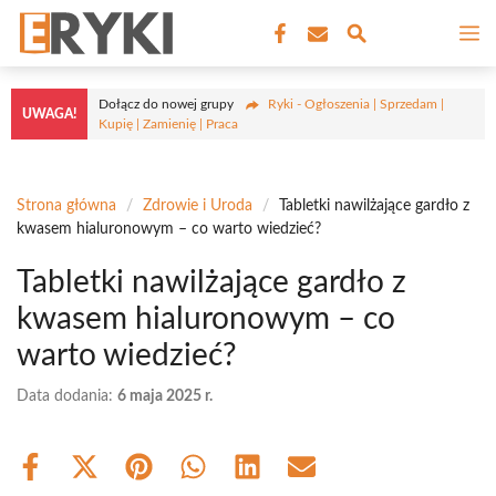
Przejdź
M
do
treści
Dołącz do nowej grupy
Ryki - Ogłoszenia | Sprzedam |
UWAGA!
Kupię | Zamienię | Praca
Strona główna
/
Zdrowie i Uroda
/
Tabletki nawilżające gardło z
kwasem hialuronowym – co warto wiedzieć?
Tabletki nawilżające gardło z
kwasem hialuronowym – co
warto wiedzieć?
Data dodania:
6 maja 2025 r.
Share
Share
Share
Share
Share
Share
on
on
on
on
on
on