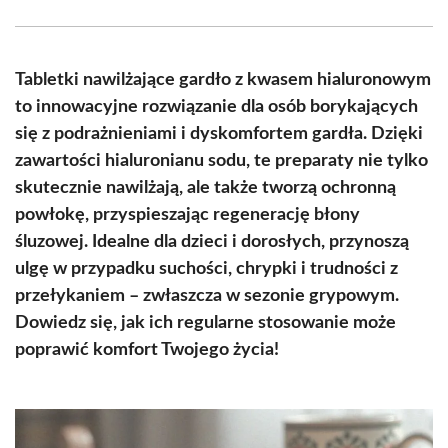
Facebook
X
Pinterest
WhatsApp
LinkedIn
Email
(Twitter)
Tabletki nawilżające gardło z kwasem hialuronowym
to innowacyjne rozwiązanie dla osób borykających
się z podrażnieniami i dyskomfortem gardła. Dzięki
zawartości hialuronianu sodu, te preparaty nie tylko
skutecznie nawilżają, ale także tworzą ochronną
powłokę, przyspieszając regenerację błony
śluzowej. Idealne dla dzieci i dorosłych, przynoszą
ulgę w przypadku suchości, chrypki i trudności z
przełykaniem – zwłaszcza w sezonie grypowym.
Dowiedz się, jak ich regularne stosowanie może
poprawić komfort Twojego życia!