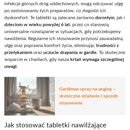
infekcje górnych dróg oddechowych, mogą odczuwać ulgę
po zastosowaniu tych preparatów, co złagodzi ich
dyskomfort. Te tabletki są zalecane zarówno
dorosłym
, jak i
dzieciom w wieku powyżej 6 lat
, przez co stanowią
uniwersalne rozwiązanie w sytuacjach, gdy potrzebujemy
nawilżenia. Regularne ich stosowanie przynosi zauważalną
ulgę oraz poprawia komfort życia, eliminując
trudności z
przełykaniem
oraz
uczucie drapania w gardle
. To skuteczne
wsparcie w chwilach, gdy nasza
krtań wymaga szczególnej
uwagi
.
Gardimax spray na anginę –
skuteczne działanie i sposób
stosowania
Jak stosować tabletki nawilżające