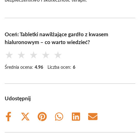
Oceń: Tabletki nawilżające gardło z kwasem
hialuronowym – co warto wiedzieć?
★
★
★
★
★
Średnia ocena:
4.96
Liczba ocen:
6
Udostępnij
Share
Share
Share
Share
Share
Share
on
on
on
on
on
on
Facebook
X
Pinterest
WhatsApp
LinkedIn
Email
(Twitter)