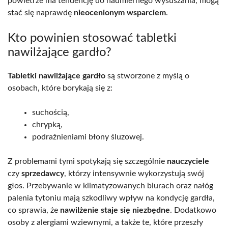
powietrze ma tendencję do nadmiernego wysuszania, mogą
stać się naprawdę
nieocenionym wsparciem
.
Kto powinien stosować tabletki
nawilżające gardło?
Tabletki nawilżające gardło
są stworzone z myślą o
osobach, które borykają się z:
suchością,
chrypką,
podrażnieniami błony śluzowej.
Z problemami tymi spotykają się szczególnie
nauczyciele
czy
sprzedawcy
, którzy intensywnie wykorzystują swój
głos. Przebywanie w klimatyzowanych biurach oraz nałóg
palenia tytoniu mają szkodliwy wpływ na kondycję gardła,
co sprawia, że
nawilżenie staje się niezbędne
. Dodatkowo
osoby z alergiami wziewnymi, a także te, które przeszły