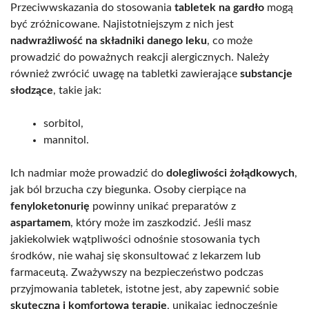
Przeciwwskazania do stosowania
tabletek na gardło
mogą
być zróżnicowane. Najistotniejszym z nich jest
nadwrażliwość na składniki danego leku
, co może
prowadzić do poważnych reakcji alergicznych. Należy
również zwrócić uwagę na tabletki zawierające
substancje
słodzące
, takie jak:
sorbitol,
mannitol.
Ich nadmiar może prowadzić do
dolegliwości żołądkowych
,
jak ból brzucha czy biegunka. Osoby cierpiące na
fenyloketonurię
powinny unikać preparatów z
aspartamem
, który może im zaszkodzić. Jeśli masz
jakiekolwiek wątpliwości odnośnie stosowania tych
środków, nie wahaj się skonsultować z lekarzem lub
farmaceutą. Zważywszy na bezpieczeństwo podczas
przyjmowania tabletek, istotne jest, aby zapewnić sobie
skuteczną i komfortową terapię
, unikając jednocześnie