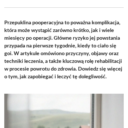
Facebook
X
Pinterest
WhatsApp
LinkedIn
Email
(Twitter)
Przepuklina pooperacyjna to poważna komplikacja,
która może wystąpić zarówno krótko, jak i wiele
miesięcy po operacji. Główne ryzyko jej powstania
przypada na pierwsze tygodnie, kiedy to ciało się
goi. W artykule omówiono przyczyny, objawy oraz
techniki leczenia, a także kluczową rolę rehabilitacji
w procesie powrotu do zdrowia. Dowiedz się więcej
o tym, jak zapobiegać i leczyć tę dolegliwość.