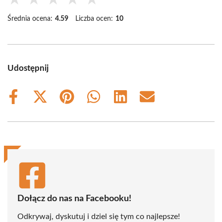
Średnia ocena:
4.59
Liczba ocen:
10
Udostępnij
Share
Share
Share
Share
Share
Share
on
on
on
on
on
on
Facebook
X
Pinterest
WhatsApp
LinkedIn
Email
(Twitter)
Dołącz do nas na Facebooku!
Odkrywaj, dyskutuj i dziel się tym co najlepsze!