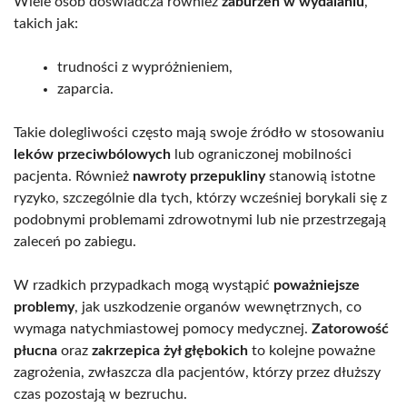
Wiele osób doświadcza również
zaburzeń w wydalaniu
,
takich jak:
trudności z wypróżnieniem,
zaparcia.
Takie dolegliwości często mają swoje źródło w stosowaniu
leków przeciwbólowych
lub ograniczonej mobilności
pacjenta. Również
nawroty przepukliny
stanowią istotne
ryzyko, szczególnie dla tych, którzy wcześniej borykali się z
podobnymi problemami zdrowotnymi lub nie przestrzegają
zaleceń po zabiegu.
W rzadkich przypadkach mogą wystąpić
poważniejsze
problemy
, jak uszkodzenie organów wewnętrznych, co
wymaga natychmiastowej pomocy medycznej.
Zatorowość
płucna
oraz
zakrzepica żył głębokich
to kolejne poważne
zagrożenia, zwłaszcza dla pacjentów, którzy przez dłuższy
czas pozostają w bezruchu.