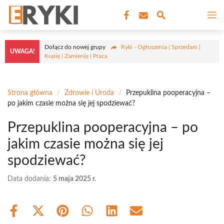
Przejdź
M
do
treści
Dołącz do nowej grupy
Ryki - Ogłoszenia | Sprzedam |
UWAGA!
Kupię | Zamienię | Praca
Strona główna
/
Zdrowie i Uroda
/
Przepuklina pooperacyjna –
po jakim czasie można się jej spodziewać?
Przepuklina pooperacyjna – po
jakim czasie można się jej
spodziewać?
Data dodania:
5 maja 2025 r.
Share
Share
Share
Share
Share
Share
on
on
on
on
on
on