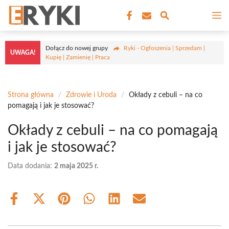
Przejdź
M
do
treści
Dołącz do nowej grupy
Ryki - Ogłoszenia | Sprzedam |
UWAGA!
Kupię | Zamienię | Praca
Strona główna
/
Zdrowie i Uroda
/
Okłady z cebuli – na co
pomagają i jak je stosować?
Okłady z cebuli – na co pomagają
i jak je stosować?
Data dodania:
2 maja 2025 r.
Share
Share
Share
Share
Share
Share
on
on
on
on
on
on
Facebook
X
Pinterest
WhatsApp
LinkedIn
Email
(Twitter)