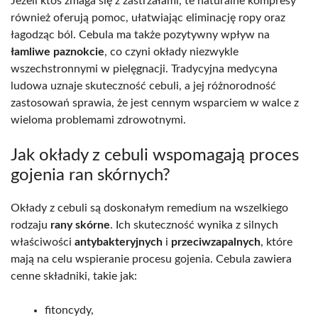
Jeżeli ktoś zmaga się z zastrzałami, te naturalne kompresy
również oferują pomoc, ułatwiając eliminację ropy oraz
łagodząc ból. Cebula ma także pozytywny wpływ na
łamliwe paznokcie
, co czyni okłady niezwykle
wszechstronnymi w pielęgnacji. Tradycyjna medycyna
ludowa uznaje skuteczność cebuli, a jej różnorodność
zastosowań sprawia, że jest cennym wsparciem w walce z
wieloma problemami zdrowotnymi.
Jak okłady z cebuli wspomagają proces
gojenia ran skórnych?
Okłady z cebuli są doskonałym remedium na wszelkiego
rodzaju
rany skórne
. Ich skuteczność wynika z silnych
właściwości
antybakteryjnych
i
przeciwzapalnych
, które
mają na celu wspieranie procesu gojenia. Cebula zawiera
cenne składniki, takie jak:
fitoncydy,