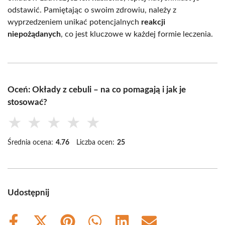
odstawić. Pamiętając o swoim zdrowiu, należy z
wyprzedzeniem unikać potencjalnych
reakcji
niepożądanych
, co jest kluczowe w każdej formie leczenia.
Oceń: Okłady z cebuli – na co pomagają i jak je
stosować?
★
★
★
★
★
Średnia ocena:
4.76
Liczba ocen:
25
Udostępnij
Share
Share
Share
Share
Share
Share