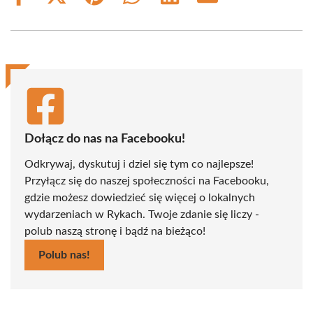
on
on
on
on
on
on
Facebook
X
Pinterest
WhatsApp
LinkedIn
Email
(Twitter)
Dołącz do nas na Facebooku!
Odkrywaj, dyskutuj i dziel się tym co najlepsze!
Przyłącz się do naszej społeczności na Facebooku,
gdzie możesz dowiedzieć się więcej o lokalnych
wydarzeniach w Rykach. Twoje zdanie się liczy -
polub naszą stronę i bądź na bieżąco!
Polub nas!