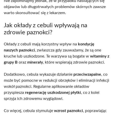
Nie zapominajmy jednak, że w przypadku nasilających się
objawów lub długotrwałych problemów skórnych zawsze
warto skonsultować się z lekarzem.
Jak okłady z cebuli wpływają na
zdrowie paznokci?
Okłady z cebuli mają korzystny wpływ na
kondycję
naszych paznokci
, zwłaszcza gdy zauważamy, że są one
kruche lub uszkodzone. Te warzywa są bogate w
witaminy z
grupy B
oraz
minerały
, które wspierają zdrowie paznokci.
Dodatkowo, cebula wykazuje działanie
przeciwzapalne
, co
może być pomocne w redukcji obrzęków i eliminacji infekcji
wokół paznokci. Regularne aplikowanie okładów
przyspiesza
regenerację uszkodzonej płytki
, co z kolei
sprzyja ich zdrowemu wyglądowi.
Co więcej, cebula stymuluje
wzrost paznokci
, poprawiając