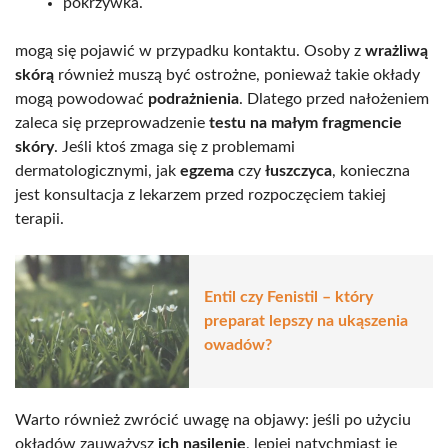
pokrzywka.
mogą się pojawić w przypadku kontaktu. Osoby z
wrażliwą
skórą
również muszą być ostrożne, ponieważ takie okłady
mogą powodować
podrażnienia
. Dlatego przed nałożeniem
zaleca się przeprowadzenie
testu na małym fragmencie
skóry
. Jeśli ktoś zmaga się z problemami
dermatologicznymi, jak
egzema
czy
łuszczyca
, konieczna
jest konsultacja z lekarzem przed rozpoczęciem takiej
terapii.
Entil czy Fenistil – który
preparat lepszy na ukąszenia
owadów?
Warto również zwrócić uwagę na objawy: jeśli po użyciu
okładów zauważysz
ich nasilenie
, lepiej natychmiast je