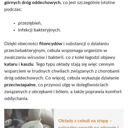
górnych dróg oddechowych
, co jest szczególnie istotne
podczas:
przeziębień,
infekcji bakteryjnych.
Dzięki obecności
fitoncydów
i substancji o działaniu
przeciwbakteryjnym, cebula wspomaga organizm w
zwalczaniu wirusów i bakterii, co z kolei łagodzi objawy
kataru
i
kaszlu
. Tego typu okłady stają się więc cennym
wsparciem w trudnych chwilach związanych z chorobami
dróg oddechowych. Co więcej, cebula wykazuje działanie
przeciwzapalne
, co przynosi ulgę w dolegliwościach
związanych z obrzękami i bólem, a także poprawia komfort
oddychania.
Okłady z cebuli na stopę –
naturalny sposób na zdrowie i