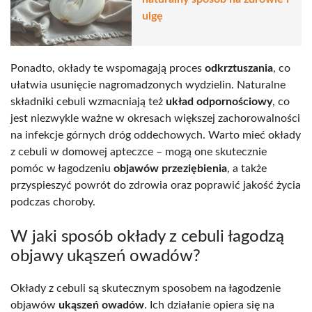
ulgę
Ponadto, okłady te wspomagają proces
odkrztuszania
, co
ułatwia usunięcie nagromadzonych wydzielin. Naturalne
składniki cebuli wzmacniają też
układ odpornościowy
, co
jest niezwykle ważne w okresach większej zachorowalności
na infekcje górnych dróg oddechowych. Warto mieć okłady
z cebuli w domowej apteczce – mogą one skutecznie
pomóc w łagodzeniu
objawów przeziębienia
, a także
przyspieszyć powrót do zdrowia oraz poprawić jakość życia
podczas choroby.
W jaki sposób okłady z cebuli łagodzą
objawy ukąszeń owadów?
Okłady z cebuli są skutecznym sposobem na łagodzenie
objawów
ukąszeń owadów
. Ich działanie opiera się na