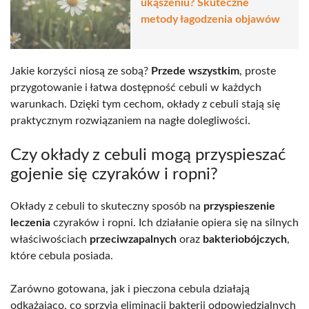
ukąszeniu? Skuteczne
metody łagodzenia objawów
Jakie korzyści niosą ze sobą?
Przede wszystkim
, proste
przygotowanie i łatwa dostępność cebuli w każdych
warunkach. Dzięki tym cechom, okłady z cebuli stają się
praktycznym rozwiązaniem na nagłe dolegliwości.
Czy okłady z cebuli mogą przyspieszać
gojenie się czyraków i ropni?
Okłady z cebuli to skuteczny sposób na
przyspieszenie
leczenia
czyraków i ropni. Ich działanie opiera się na silnych
właściwościach
przeciwzapalnych
oraz
bakteriobójczych
,
które cebula posiada.
Zarówno gotowana, jak i pieczona cebula działają
odkażająco, co sprzyja eliminacji bakterii odpowiedzialnych