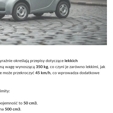
raźnie określają przepisy dotyczące
lekkich
alną wagę wynoszącą
350 kg
, co czyni je zarówno lekkimi, jak
ie może przekroczyć
45 km/h
, co wprowadza dodatkowe
imity:
 pojemność to
50 cm3
,
ona
500 cm3
.