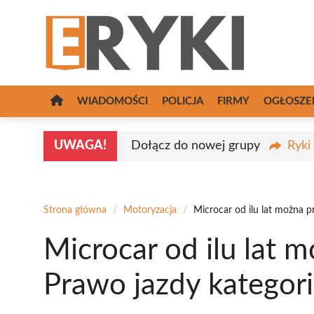
Przejdź
do
treści
WIADOMOŚCI
POLICJA
FIRMY
OGŁOSZE
UWAGA!
Dołącz do nowej grupy
Ryki
Strona główna
/
Motoryzacja
/
Microcar od ilu lat można 
Microcar od ilu lat 
Prawo jazdy kategor