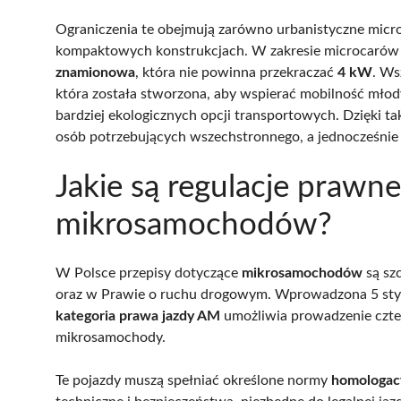
Ograniczenia te obejmują zarówno urbanistyczne microcar
kompaktowych konstrukcjach. W zakresie microcarów
znamionowa
, która nie powinna przekraczać
4 kW
. Ws
która została stworzona, aby wspierać mobilność młod
bardziej ekologicznych opcji transportowych. Dzięki t
osób potrzebujących wszechstronnego, a jednocześnie
Jakie są regulacje prawn
mikrosamochodów?
W Polsce przepisy dotyczące
mikrosamochodów
są sz
oraz w Prawie o ruchu drogowym. Wprowadzona 5 stycz
kategoria prawa jazdy AM
umożliwia prowadzenie czter
mikrosamochody.
Te pojazdy muszą spełniać określone normy
homologac