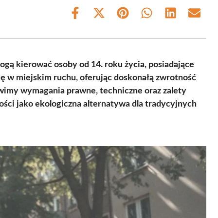
Share
Share
Share
Share
Share
Share
on
on
on
on
on
on
Facebook
X
Pinterest
WhatsApp
LinkedIn
Email
(Twitter)
ogą kierować osoby od 14. roku życia, posiadające
się w miejskim ruchu, oferując doskonałą zwrotność
ówimy wymagania prawne, techniczne oraz zalety
ości jako ekologiczna alternatywa dla tradycyjnych