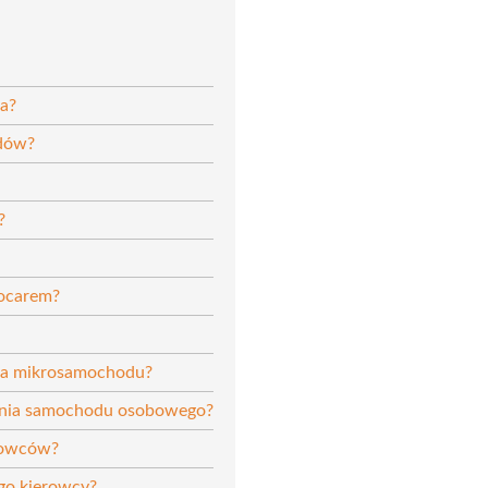
ra?
odów?
?
rocarem?
nia mikrosamochodu?
zenia samochodu osobowego?
erowców?
ego kierowcy?