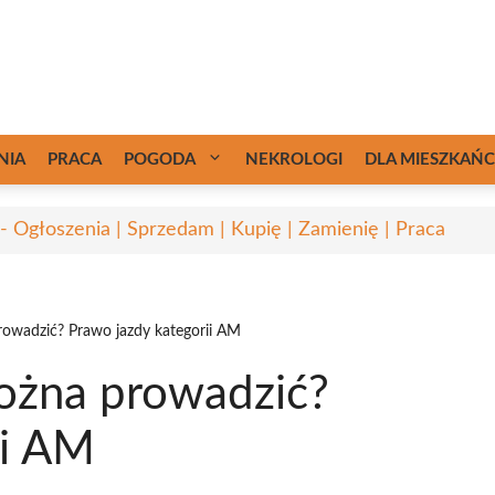
NIA
PRACA
POGODA
NEKROLOGI
DLA MIESZKAŃ
 - Ogłoszenia | Sprzedam | Kupię | Zamienię | Praca
prowadzić? Prawo jazdy kategorii AM
można prowadzić?
ii AM