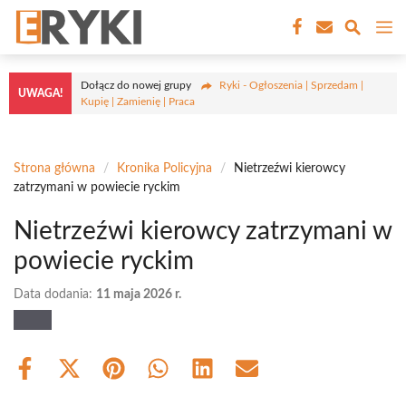
Przejdź
M
do
treści
Dołącz do nowej grupy
Ryki - Ogłoszenia | Sprzedam |
UWAGA!
Kupię | Zamienię | Praca
Strona główna
/
Kronika Policyjna
/
Nietrzeźwi kierowcy
zatrzymani w powiecie ryckim
Nietrzeźwi kierowcy zatrzymani w
powiecie ryckim
Data dodania:
11 maja 2026 r.
Share
Share
Share
Share
Share
Share
on
on
on
on
on
on
Facebook
X
Pinterest
WhatsApp
LinkedIn
Email