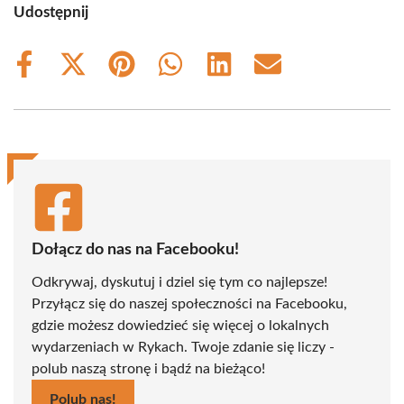
Udostępnij
Share
Share
Share
Share
Share
Share
on
on
on
on
on
on
Facebook
X
Pinterest
WhatsApp
LinkedIn
Email
(Twitter)
Dołącz do nas na Facebooku!
Odkrywaj, dyskutuj i dziel się tym co najlepsze!
Przyłącz się do naszej społeczności na Facebooku,
gdzie możesz dowiedzieć się więcej o lokalnych
wydarzeniach w Rykach. Twoje zdanie się liczy -
polub naszą stronę i bądź na bieżąco!
Polub nas!