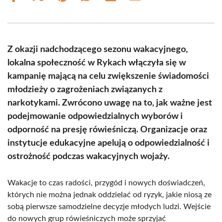
on
on
on
on
on
on
Facebook
X
Pinterest
WhatsApp
LinkedIn
Email
(Twitter)
Z okazji nadchodzącego sezonu wakacyjnego,
lokalna społeczność w Rykach włączyła się w
kampanię mającą na celu zwiększenie świadomości
młodzieży o zagrożeniach związanych z
narkotykami. Zwrócono uwagę na to, jak ważne jest
podejmowanie odpowiedzialnych wyborów i
odporność na presję rówieśniczą. Organizacje oraz
instytucje edukacyjne apelują o odpowiedzialność i
ostrożność podczas wakacyjnych wojaży.
Wakacje to czas radości, przygód i nowych doświadczeń,
których nie można jednak oddzielać od ryzyk, jakie niosą ze
sobą pierwsze samodzielne decyzje młodych ludzi. Wejście
do nowych grup rówieśniczych może sprzyjać