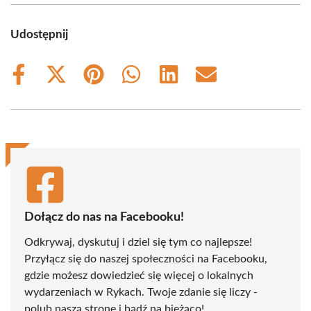
Udostępnij
Share
Share
Share
Share
Share
Share
on
on
on
on
on
on
Facebook
X
Pinterest
WhatsApp
LinkedIn
Email
(Twitter)
Dołącz do nas na Facebooku!
Odkrywaj, dyskutuj i dziel się tym co najlepsze!
Przyłącz się do naszej społeczności na Facebooku,
gdzie możesz dowiedzieć się więcej o lokalnych
wydarzeniach w Rykach. Twoje zdanie się liczy -
polub naszą stronę i bądź na bieżąco!