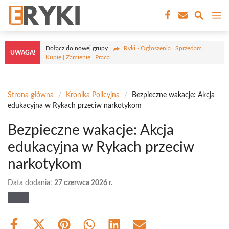
Przejdź
M
do
treści
Dołącz do nowej grupy
Ryki - Ogłoszenia | Sprzedam |
UWAGA!
Kupię | Zamienię | Praca
Strona główna
/
Kronika Policyjna
/
Bezpieczne wakacje: Akcja
edukacyjna w Rykach przeciw narkotykom
Bezpieczne wakacje: Akcja
edukacyjna w Rykach przeciw
narkotykom
Data dodania:
27 czerwca 2026 r.
Share
Share
Share
Share
Share
Share