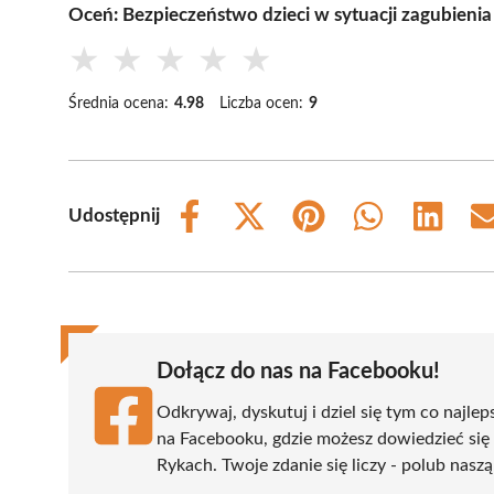
Oceń: Bezpieczeństwo dzieci w sytuacji zagubien
★
★
★
★
★
Średnia ocena:
4.98
Liczba ocen:
9
Udostępnij
Share
Share
Share
Share
Share
on
on
on
on
on
Facebook
X
Pinterest
WhatsApp
LinkedIn
(Twitter)
Dołącz do nas na Facebooku!
Odkrywaj, dyskutuj i dziel się tym co najlep
na Facebooku, gdzie możesz dowiedzieć się
Rykach. Twoje zdanie się liczy - polub naszą