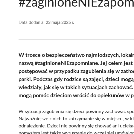
#zaginioneNIEzapom
Data dodania:
23 maja 2025 r.
W trosce o bezpieczeństwo najmłodszych, loka
nazwą #zaginioneNIEzapomniane. Jej celem jest 
postępować w przypadku zagubienia się w zatłoc
parki. Podczas gdy rodzice są zajęci, dzieci mogą
wiedziały, jak się w takich sytuacjach zachować
mogą pomóc dzieciom wrócić do opiekunów w p
W sytuacji zagubienia się dzieci powinny zachować sp
Najważniejsze z nich to zatrzymanie się w miejscu, w k
odnalezienie. Dzieci nie powinny się chować ani ucie
pomysłem jest także wyruszenie do wcześniej umówioneg