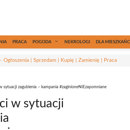
NIA
PRACA
POGODA
NEKROLOGI
DLA MIESZKAŃ
 - Ogłoszenia | Sprzedam | Kupię | Zamienię | Praca
 w sytuacji zagubienia – kampania #zaginioneNIEzapomniane
i w sytuacji
ia