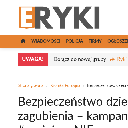
Przejdź
do
treści
WIADOMOŚCI
POLICJA
FIRMY
OGŁOSZE
UWAGA!
Dołącz do nowej grupy
Ryki
Strona główna
/
Kronika Policyjna
/
Bezpieczeństwo dzieci
Bezpieczeństwo dziec
zagubienia – kampan