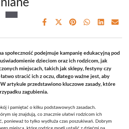
niane
Share
Share
Share
Share
Share
Share
on
on
on
on
on
on
Facebook
X
Pinterest
WhatsApp
LinkedIn
Email
(Twitter)
lna społeczność podejmuje kampanię edukacyjną pod
uświadomienie dzieciom oraz ich rodzicom, jak
zonych miejscach, takich jak sklepy, festyny czy
 łatwo stracić ich z oczu, dlatego ważne jest, aby
. W artykule przedstawiono kluczowe zasady, które
rzypadku zagubienia.
okój i pamiętać o kilku podstawowych zasadach.
tórym się znajdują, co znacznie ułatwi rodzicom ich
kać, ponieważ to tylko wydłuża czas poszukiwań. Dobrym
o miejsca, które rodzice mogli ustalić z dziećmi na