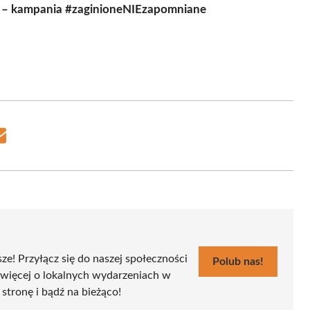
ia – kampania #zaginioneNIEzapomniane
Share
on
Email
sze! Przyłącz się do naszej społeczności
Polub nas!
 więcej o lokalnych wydarzeniach w
 stronę i bądź na bieżąco!