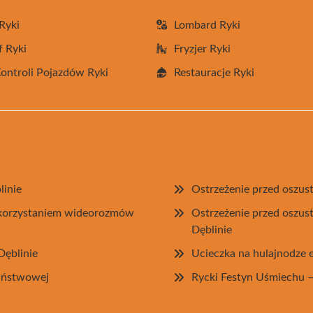
Ryki
Lombard Ryki
f Ryki
Fryzjer Ryki
Kontroli Pojazdów Ryki
Restauracje Ryki
linie
Ostrzeżenie przed oszus
korzystaniem wideorozmów
Ostrzeżenie przed oszus
Dęblinie
Dęblinie
Ucieczka na hulajnodze 
Państwowej
Rycki Festyn Uśmiechu –