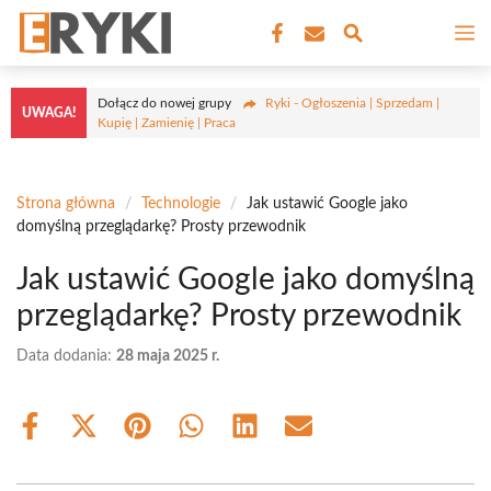
Przejdź
M
do
treści
Dołącz do nowej grupy
Ryki - Ogłoszenia | Sprzedam |
UWAGA!
Kupię | Zamienię | Praca
Strona główna
/
Technologie
/
Jak ustawić Google jako
domyślną przeglądarkę? Prosty przewodnik
Jak ustawić Google jako domyślną
przeglądarkę? Prosty przewodnik
Data dodania:
28 maja 2025 r.
Share
Share
Share
Share
Share
Share
on
on
on
on
on
on
Facebook
X
Pinterest
WhatsApp
LinkedIn
Email
(Twitter)