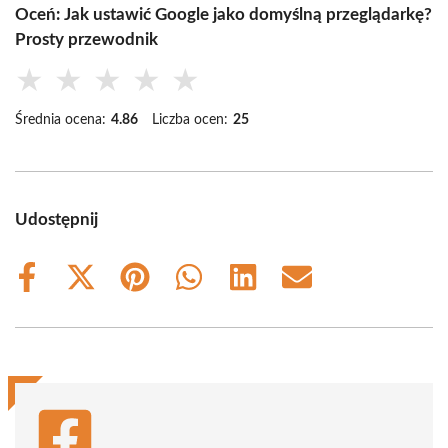
Oceń: Jak ustawić Google jako domyślną przeglądarkę?
Prosty przewodnik
★
★
★
★
★
Średnia ocena:
4.86
Liczba ocen:
25
Udostępnij
Share
Share
Share
Share
Share
Share
on
on
on
on
on
on
Facebook
X
Pinterest
WhatsApp
LinkedIn
Email
(Twitter)