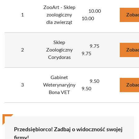
ZooArt - Sklep
10.00
1
zoologiczny
Zobac
10.00
dla zwierząt
Sklep
9.75
2
Zoologiczny
Zobac
9.75
Corydoras
Gabinet
9.50
3
Weterynaryjny
Zobac
9.50
Bona VET
Przedsiębiorco! Zadbaj o widoczność swojej
firmy!