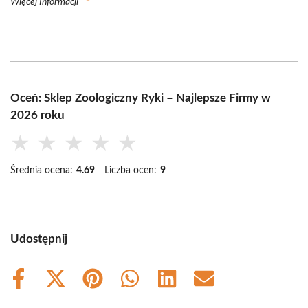
Więcej Informacji
Oceń: Sklep Zoologiczny Ryki – Najlepsze Firmy w
2026 roku
★
★
★
★
★
Średnia ocena:
4.69
Liczba ocen:
9
Udostępnij
Share
Share
Share
Share
Share
Share
on
on
on
on
on
on
Facebook
X
Pinterest
WhatsApp
LinkedIn
Email