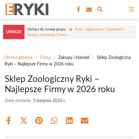
Przejdź
M
do
treści
Dołącz do nowej grupy
Ryki - Ogłoszenia | Sprzedam |
UWAGA!
Kupię | Zamienię | Praca
Strona główna
/
Firmy
/
Zakupy i Handel
/
Sklep Zoologiczny
Ryki – Najlepsze Firmy w 2026 roku
Sklep Zoologiczny Ryki –
Najlepsze Firmy w 2026 roku
Data dodania:
3 sierpnia 2026 r.
Share
Share
Share
Share
Share
Share
on
on
on
on
on
on
Facebook
X
Pinterest
WhatsApp
LinkedIn
Email
(Twitter)