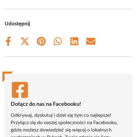
Udostępnij
Share
Share
Share
Share
Share
Share
on
on
on
on
on
on
Facebook
X
Pinterest
WhatsApp
LinkedIn
Email
(Twitter)
Dołącz do nas na Facebooku!
Odkrywaj, dyskutuj i dziel się tym co najlepsze!
Przyłącz się do naszej społeczności na Facebooku,
gdzie możesz dowiedzieć się więcej o lokalnych