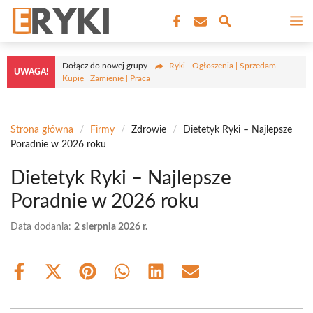
Przejdź
M
do
treści
Dołącz do nowej grupy
Ryki - Ogłoszenia | Sprzedam |
UWAGA!
Kupię | Zamienię | Praca
Strona główna
/
Firmy
/
Zdrowie
/
Dietetyk Ryki – Najlepsze
Poradnie w 2026 roku
Dietetyk Ryki – Najlepsze
Poradnie w 2026 roku
Data dodania:
2 sierpnia 2026 r.
Share
Share
Share
Share
Share
Share
on
on
on
on
on
on
Facebook
X
Pinterest
WhatsApp
LinkedIn
Email
(Twitter)