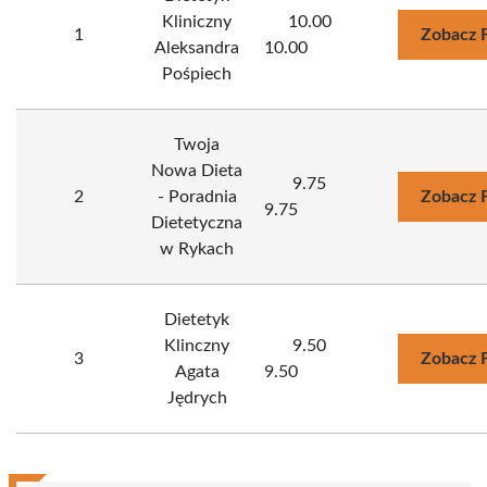
Kliniczny
10.00
1
Zobacz 
Aleksandra
10.00
Pośpiech
Twoja
Nowa Dieta
9.75
2
- Poradnia
Zobacz 
9.75
Dietetyczna
w Rykach
Dietetyk
Klinczny
9.50
3
Zobacz 
Agata
9.50
Jędrych