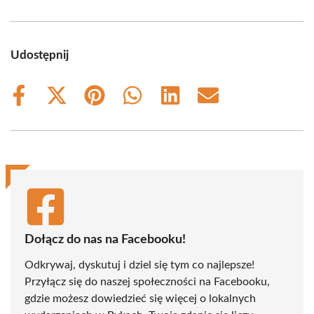
Udostępnij
Share
Share
Share
Share
Share
Share
on
on
on
on
on
on
Facebook
X
Pinterest
WhatsApp
LinkedIn
Email
(Twitter)
Dołącz do nas na Facebooku!
Odkrywaj, dyskutuj i dziel się tym co najlepsze!
Przyłącz się do naszej społeczności na Facebooku,
gdzie możesz dowiedzieć się więcej o lokalnych