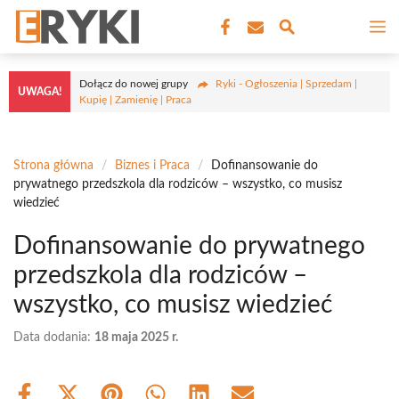
Przejdź
M
do
treści
Dołącz do nowej grupy
Ryki - Ogłoszenia | Sprzedam |
UWAGA!
Kupię | Zamienię | Praca
Strona główna
/
Biznes i Praca
/
Dofinansowanie do
prywatnego przedszkola dla rodziców – wszystko, co musisz
wiedzieć
Dofinansowanie do prywatnego
przedszkola dla rodziców –
wszystko, co musisz wiedzieć
Data dodania:
18 maja 2025 r.