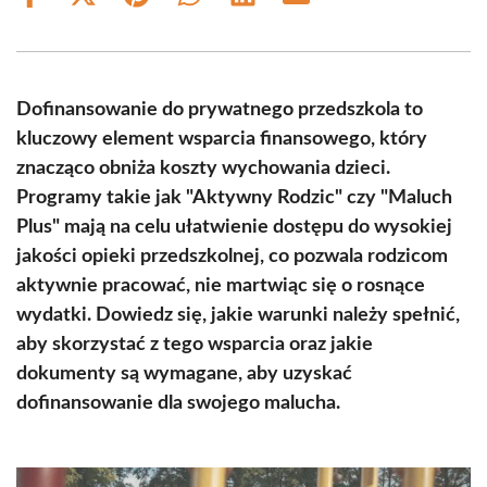
Share
Share
Share
Share
Share
Share
on
on
on
on
on
on
Facebook
X
Pinterest
WhatsApp
LinkedIn
Email
(Twitter)
Dofinansowanie do prywatnego przedszkola to
kluczowy element wsparcia finansowego, który
znacząco obniża koszty wychowania dzieci.
Programy takie jak "Aktywny Rodzic" czy "Maluch
Plus" mają na celu ułatwienie dostępu do wysokiej
jakości opieki przedszkolnej, co pozwala rodzicom
aktywnie pracować, nie martwiąc się o rosnące
wydatki. Dowiedz się, jakie warunki należy spełnić,
aby skorzystać z tego wsparcia oraz jakie
dokumenty są wymagane, aby uzyskać
dofinansowanie dla swojego malucha.